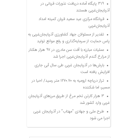
۳۱۹ پایگاه آماده دریافت نذورات قربانی در
آذربایجان‌غربی هستند
قربانگاه مرکزی عید سعید قربان کمیته امداد
آذربایجان‌غربی
تقدیر از مسئولان جهاد کشاورزی آذربایجان‌غربی به
پاس حمایت از سرمایه‌گذاری و رفع موانع تولید
عملیات مبارزه با آفت سن مادری در ۹۷ هزار هکتار
از مزارع گندم آذربایجان‌غربی اجرا شد
بارش‌ها در آذربایجان غربی طی سال آبی جاری
افزایش یافته است
تراز دریاچه ارومیه به ۱۲۷۰.۷۰ متر رسید/ احیا در
مسیر، اما شکننده
۳ هزار کارتن تخم مرغ از طریق مرزهای آذربایجان
غربی وارد کشور شد
طرح ملی و جهادی “مهتاب” در آذربایجان غربی
اجرا می شود