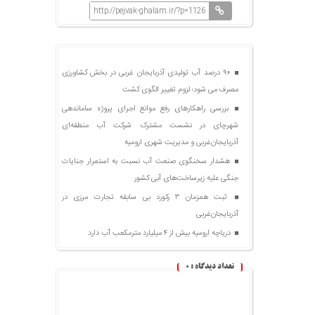
http://pejvak-ghalam.ir/?p=1126
۹۰ درصد آب تولیدی آذربایجان غربی در بخش کشاورزی
مصرف می شود؛ لزوم تغییر الگوی کشت
بررسی راهکارهای رفع موانع اجرای پروژه ساماندهی
شهرچای در نشست مشترک شرکت آب منطقه‌ای
آذربایجان‌غربی و مدیریت شهری ارومیه
هشدار سخنگوی صنعت آب نسبت به استمرار جنایات
جنگی علیه زیرساخت‌های آبی کشور
ثبت همزمان ۳ رکورد بی سابقه تجارت مرزی در
آذربایجان‌غربی
دریاچه ارومیه بیش از ۴ میلیارد مترمکعب آب دارد
تعداد دیدگاه :
۰