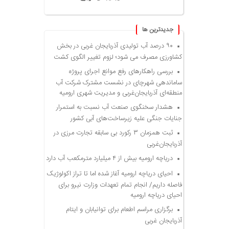
جديدترين ها
۹۰ درصد آب تولیدی آذربایجان غربی در بخش
کشاورزی مصرف می شود؛ لزوم تغییر الگوی کشت
بررسی راهکارهای رفع موانع اجرای پروژه
ساماندهی شهرچای در نشست مشترک شرکت آب
منطقه‌ای آذربایجان‌غربی و مدیریت شهری ارومیه
هشدار سخنگوی صنعت آب نسبت به استمرار
جنایات جنگی علیه زیرساخت‌های آبی کشور
ثبت همزمان ۳ رکورد بی سابقه تجارت مرزی در
آذربایجان‌غربی
دریاچه ارومیه بیش از ۴ میلیارد مترمکعب آب دارد
احیای دریاچه ارومیه آغاز شده اما تا تراز اکولوژیک
فاصله داریم/ انجام تمام تعهدات وزارت نیرو برای
احیای دریاچه ارومیه
برگزاری مراسم اطعام برای توانیابان و ایتام
آذربایجان غربی