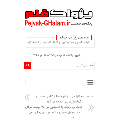
امام علی (ع) می فرماید
۞ هر کس از خود بدگویی و انتقاد کند٬خود را اصلاح کرده و هر کس خودستایی نماید٬ پس به تحقیق خویش را تباه نموده است. ۞
امروز : یکشنبه, ۱۱ مرداد , ۱۴۰۵ - 18 صفر 1448
۱۰ مجتمع کارگاهی در شهرک‌ها و نواحی صنعتی
آذربایجان‌غربی احداث می‌شود
جابجایی نزدیک به ۱۱میلیون تن کالا توسط ناوگان
حمل ونقل عمومی جاده ای آذربایجان غربی