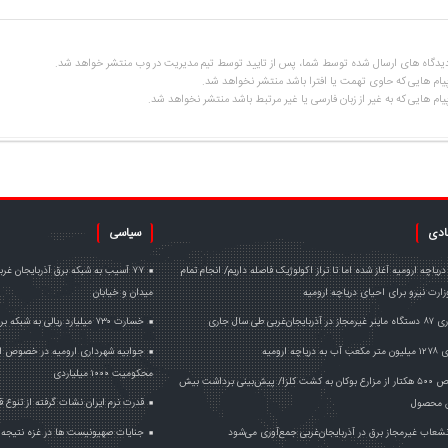
یدگاه های ارسال شده توسط شما، پس از تایید توسط تیم مدیریت در وب منتشر خواهد شد.
یام هایی که حاوی تهمت یا افترا باشد منتشر نخواهد شد.
یام هایی که به غیر از زبان فارسی یا غیر مرتبط باشد منتشر نخواهد شد.
ادی
سیاسی
ریاچه ارومیه آغاز شده اما تا تراز اکولوژیک فاصله داریم/ انجام تمام
۷۷ آسیب به شبکه برق آذربایجان غ
ارت نیرو برای احیای دریاچه ارومیه
میدان و خیابان
یجان‌غربی طی سال جاری
خسارت ۷۳۰ میلیارد ریالی به شبکه برق آذربایجان غربی در جنگ‌ رمضان
ریاچه ارومیه
جوابیه شهرداری ارومیه در خصوص 
محکومیت ۱۰۰۰ میلیاردی
اختصاص ۵۰۰ هکتار از مزارع بوکان به کشت کلزا/ پیش‌بینی برداشت بیش
قدرت نرم ایران نشات گرفته از تنوع
تن محصول
جنایات صهیونیست ها در غزه نتیجه