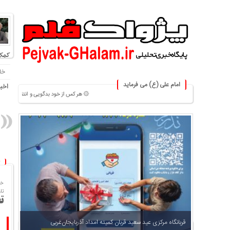
کمک
خا
امام علی (ع) می فرماید
اخبا
۞ هر کس از خود بدگویی و انتقاد کند٬خود را اصلاح کرده و هر کس خودستایی نماید٬ پس به تحقیق خویش را تباه نموده است. ۞
خا
تاریخ
ت
جدیدترین مقالات
قربانگاه مرکزی عید سعید قربان کمیته امداد آذربایجان‌غربی