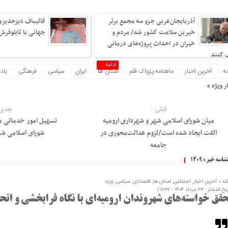
آذربایجان‌غربی جزو سه مجمع برتر
قالیباف دیزجدیزی،
خیرین سلامت کشور شد/ مردم و
جهانی با تابلوفرش ج
خیران در احداث پروژه‌های درمانی
 کنند
ادامه ...
نه
آخرین اخبار
ماهنامه پژواک قلم
استان ها
ایران
سیاسی
فرهنگی
یاد
ر ویژه »
خسارت ۷۳۰ میلیارد ریالی به شب
قبلی :
بعدی 
میان شورای اسلامی شهر و شهرداری ارومیه
تسهیل امور خدماتی م
الفت ایجاد شده است/لزوم عدالت‌محوری در
شورای اسلامی شه
جامعه
شناسه خبر : 1409
نه »
آخرین اخبار
,
اجتماعی
,
استان ها
,
اقتصادی
,
سیاسی
,
ویژه
 انتشار : ۲۳ مرداد ۱۴۰۴ - ۱۱:۳۲ |
حقق خواسته‌های شهروندان ارومیه‌ای با نگاه فرابخشی و اتح