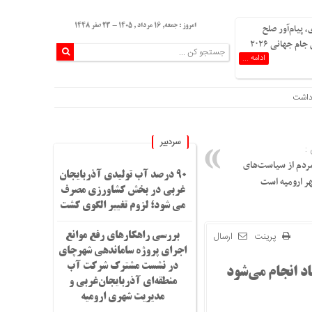
 پیام‌آور صلح
امروز : جمعه, ۱۶ مرداد , ۱۴۰۵ - 23 صفر 1448
ام جهانی ۲۰۲۶
ادامه ...
داشت
سردبیر
:
ردم از سیاست‌های
۹۰ درصد آب تولیدی آذربایجان
ر ارومیه است
غربی در بخش کشاورزی مصرف
می شود؛ لزوم تغییر الگوی کشت
پرینت
ارسال
بررسی راهکارهای رفع موانع
اجرای پروژه ساماندهی شهرچای
در نشست مشترک شرکت آب
اد انجام می‌شود
منطقه‌ای آذربایجان‌غربی و
مدیریت شهری ارومیه