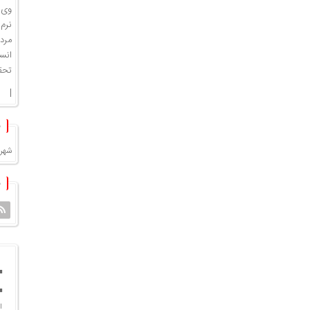
وی ا
نرم
مرد
انسج
تحق
|
شهرد
ا