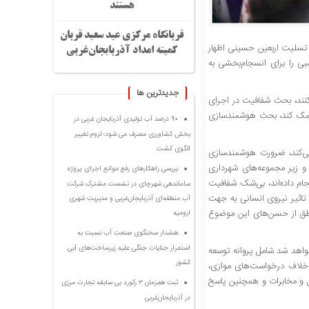
هستند
قربانگاه مرکزی عید سعید قربان
ارومیه با تسلیت اربعین حسینی اظهار
کمیته امداد آذربایجان‌غربی
بی را برای انسجام‌بخشی به
جديدترين ها
کنند، بحث شفافیت در اجرای
م کمک کند، بحث هوشمندسازی
۹۰ درصد آب تولیدی آذربایجان غربی در
بخش کشاورزی مصرف می شود؛ لزوم تغییر
الگوی کشت
 می‌کند، ضرورت هوشمندسازی
 زیر مجموعه‌های شهرداری
بررسی راهکارهای رفع موانع اجرای پروژه
نجام داده‌اند، بی‌شک شفافیت
ساماندهی شهرچای در نشست مشترک شرکت
تاثیر نیروی انسانی به جهت
آب منطقه‌ای آذربایجان‌غربی و مدیریت شهری
اطق از حسن‌های این موضوع
ارومیه
هشدار سخنگوی صنعت آب نسبت به
استمرار جنایات جنگی علیه زیرساخت‌های آبی
واهد شد شامل پروانه توسعه
کشور
عدم خلاف درخواست‌های موازی،
قل و مخابرات و همچنین پاسخ
ثبت همزمان ۳ رکورد بی سابقه تجارت مرزی
در آذربایجان‌غربی