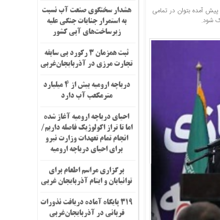
 پیش آمده بتوان در تمامی
هشدار سخنگوی صنعت آب نسبت
ک شود.
به استمرار جنایات جنگی علیه
زیرساخت‌های آبی کشور
ثبت همزمان ۳ رکورد بی سابقه
تجارت مرزی در آذربایجان‌غربی
دریاچه ارومیه بیش از ۴ میلیارد
مترمکعب آب دارد
احیای دریاچه ارومیه آغاز شده
اما تا تراز اکولوژیک فاصله داریم/
انجام تمام تعهدات وزارت نیرو
برای احیای دریاچه ارومیه
برگزاری مراسم اطعام برای
توانیابان و ایتام آذربایجان غربی
۳۱۹ پایگاه آماده دریافت نذورات
قربانی در آذربایجان‌غربی