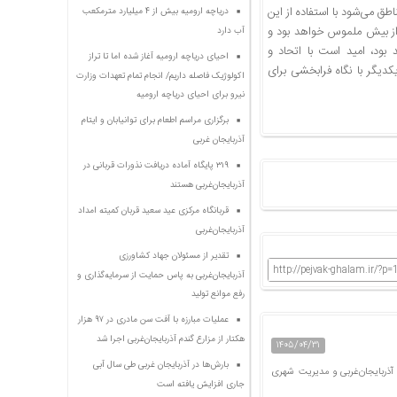
ق می‌شود با استفاده از این
دریاچه ارومیه بیش از ۴ میلیارد مترمکعب
 از بیش ملموس خواهد بود و
آب دارد
بود، امید است با اتحاد و
احیای دریاچه ارومیه آغاز شده اما تا تراز
کدیگر با نگاه فرابخشی برای
اکولوژیک فاصله داریم/ انجام تمام تعهدات وزارت
نیرو برای احیای دریاچه ارومیه
برگزاری مراسم اطعام برای توانیابان و ایتام
آذربایجان غربی
۳۱۹ پایگاه آماده دریافت نذورات قربانی در
آذربایجان‌غربی هستند
قربانگاه مرکزی عید سعید قربان کمیته امداد
آذربایجان‌غربی
تقدیر از مسئولان جهاد کشاورزی
http://pejvak-ghalam.ir/?p=
آذربایجان‌غربی به پاس حمایت از سرمایه‌گذاری و
رفع موانع تولید
عملیات مبارزه با آفت سن مادری در ۹۷ هزار
هکتار از مزارع گندم آذربایجان‌غربی اجرا شد
۱۴۰۵/۰۴/۳۱
بارش‌ها در آذربایجان غربی طی سال آبی
ذربایجان‌غربی و مدیریت شهری
جاری افزایش یافته است