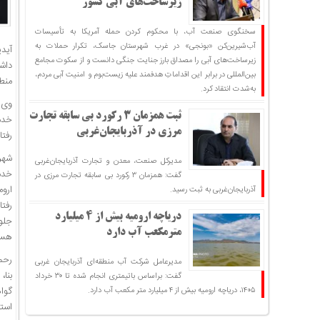
زیرساخت‌های آبی کشور
سخنگوی صنعت آب، با محکوم کردن حمله آمریکا به تأسیسات
آب‌شیرین‌کن «بونجی» در غرب شهرستان جاسک، تکرار حملات به
زیرساخت‌های آبی را مصداق بارز جنایت جنگی دانست و از سکوت مجامع
داش
بین‌المللی در برابر این اقداماتِ هدفمند علیه زیست‌بوم و امنیت آبی مردم،
منطو
به‌شدت انتقاد کرد.
وی 
ثبت همزمان ۳ رکورد بی سابقه تجارت
خدم
مرزی در آذربایجان‌غربی
رفتا
شهر
مدیرکل صنعت، معدن و تجارت آذربایجان‌غربی
خدم
گفت: همزمان ۳ رکورد بی سابقه تجارت مرزی در
اروم
آذربایجان‌غربی به ثبت رسید.
رفت
دریاچه ارومیه بیش از ۴ میلیارد
جلو
مترمکعب آب دارد
هست
رحم
مدیرعامل شرکت آب منطقه‌ای آذربایجان غربی
بنا،
گفت: براساس باتیمتری انجام شده تا ۳۰ خرداد
گواه
۱۴۰۵، دریاچه ارومیه بیش از ۴ میلیارد متر مکعب آب دارد.
است