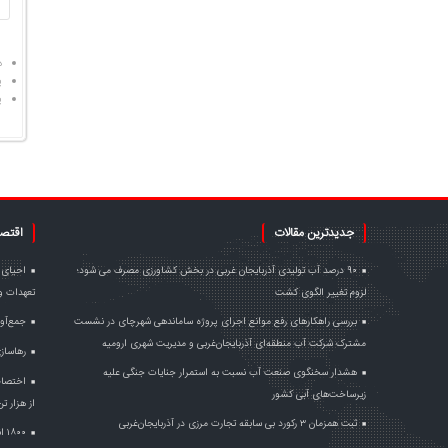
د
پ
پ
جدیدترین مقالات
اقتص
۹۰ درصد آب تولیدی آذربایجان غربی در بخش کشاورزی مصرف می شود؛
احیای د
لزوم تغییر الگوی کشت
تعهدات وز
بررسی راهکارهای رفع موانع اجرای پروژه ساماندهی شهرچای در نشست
جمع‌آوری ۸۷ دستگاه ماینر غیرمجاز در آذربا
مشترک شرکت آب منطقه‌ای آذربایجان‌غربی و مدیریت شهری ارومیه
رهاسازی ۱۲۷۸ میلیون متر مکعب آب به د
هشدار سخنگوی صنعت آب نسبت به استمرار جنایات جنگی علیه
زیرساخت‌های آبی کشور
از هزار 
ثبت همزمان ۳ رکورد بی سابقه تجارت مرزی در آذربایجان‌غربی
۱۸۰۰ انشعاب غیرمجاز برق در آذربایجان‌غربی جمع‌آوری می‌شود