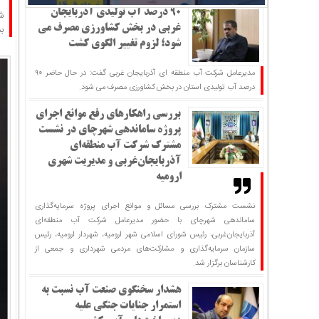
۹۰ درصد آب تولیدی آذربایجان
ش
ب
غربی در بخش کشاورزی مصرف می
شود؛ لزوم تغییر الگوی کشت
مدیرعامل شرکت آب منطقه ای آذربایجان غربی گفت: در حال حاضر ۹۰
درصد آب تولیدی استان در بخش کشاورزی مصرف می شود.
بررسی راهکارهای رفع موانع اجرای
پروژه ساماندهی شهرچای در نشست
مشترک شرکت آب منطقه‌ای
آذربایجان‌غربی و مدیریت شهری
ارومیه
نشست مشترک بررسی مسائل و موانع اجرای پروژه سرمایه‌گذاری
ساماندهی شهرچای با حضور مدیرعامل شرکت آب منطقه‌ای
آذربایجان‌غربی، رئیس شورای اسلامی شهر ارومیه، شهردار ارومیه، رئیس
سازمان سرمایه‌گذاری و مشارکت‌های مردمی شهرداری و جمعی از
کارشناسان برگزار شد.
هشدار سخنگوی صنعت آب نسبت به
استمرار جنایات جنگی علیه