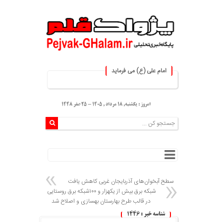
امام علی (ع) می فرماید
۞ هر کس از خود بدگویی و انتقاد کند٬خود را اصلاح کرده و هر کس خودستایی نماید٬ 
امروز : یکشنبه, ۱۸ مرداد , ۱۴۰۵ - 25 صفر 1448
سطح آبخوان‌های آذربایجان غربی کاهش یافت
شبکه برق بیش از یکهزار و ۱۰۰شبکه برق روستایی
در قالب طرح بهارستان بهسازی و اصلاح شد
شناسه خبر : 1446