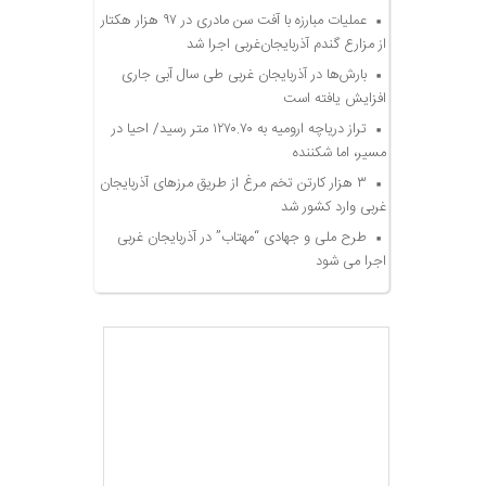
عملیات مبارزه با آفت سن مادری در ۹۷ هزار هکتار
از مزارع گندم آذربایجان‌غربی اجرا شد
بارش‌ها در آذربایجان غربی طی سال آبی جاری
افزایش یافته است
تراز دریاچه ارومیه به ۱۲۷۰.۷۰ متر رسید/ احیا در
مسیر، اما شکننده
۳ هزار کارتن تخم مرغ از طریق مرزهای آذربایجان
غربی وارد کشور شد
طرح ملی و جهادی “مهتاب” در آذربایجان غربی
اجرا می شود