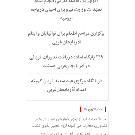
اکولوژیک فاصله داریم/ انجام تمام
تعهدات وزارت نیرو برای احیای دریاچه
ارومیه
برگزاری مراسم اطعام برای توانیابان و ایتام
آذربایجان غربی
۳۱۹ پایگاه آماده دریافت نذورات قربانی
در آذربایجان‌غربی هستند
قربانگاه مرکزی عید سعید قربان کمیته
امداد آذربایجان‌غربی
جديدترين ها
۹۰ درصد آب تولیدی آذربایجان غربی در بخش
کشاورزی مصرف می شود؛ لزوم تغییر الگوی کشت
بررسی راهکارهای رفع موانع اجرای پروژه