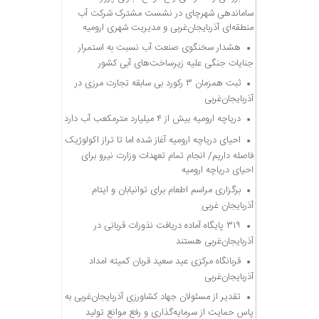
ساماندهی شهرچای در نشست مشترک شرکت آب
منطقه‌ای آذربایجان‌غربی و مدیریت شهری ارومیه
هشدار سخنگوی صنعت آب نسبت به استمرار
جنایات جنگی علیه زیرساخت‌های آبی کشور
ثبت همزمان ۳ رکورد بی سابقه تجارت مرزی در
آذربایجان‌غربی
دریاچه ارومیه بیش از ۴ میلیارد مترمکعب آب دارد
احیای دریاچه ارومیه آغاز شده اما تا تراز اکولوژیک
فاصله داریم/ انجام تمام تعهدات وزارت نیرو برای
احیای دریاچه ارومیه
برگزاری مراسم اطعام برای توانیابان و ایتام
آذربایجان غربی
۳۱۹ پایگاه آماده دریافت نذورات قربانی در
آذربایجان‌غربی هستند
قربانگاه مرکزی عید سعید قربان کمیته امداد
آذربایجان‌غربی
تقدیر از مسئولان جهاد کشاورزی آذربایجان‌غربی به
پاس حمایت از سرمایه‌گذاری و رفع موانع تولید