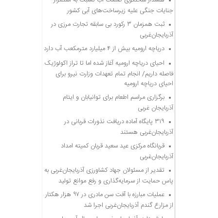
هشدار سخنگوی صنعت آب نسبت به استمرار
جنایات جنگی علیه زیرساخت‌های آبی کشور
ثبت همزمان ۳ رکورد بی سابقه تجارت مرزی در
آذربایجان‌غربی
دریاچه ارومیه بیش از ۴ میلیارد مترمکعب آب دارد
احیای دریاچه ارومیه آغاز شده اما تا تراز اکولوژیک
فاصله داریم/ انجام تمام تعهدات وزارت نیرو برای
احیای دریاچه ارومیه
برگزاری مراسم اطعام برای توانیابان و ایتام
آذربایجان غربی
۳۱۹ پایگاه آماده دریافت نذورات قربانی در
آذربایجان‌غربی هستند
قربانگاه مرکزی عید سعید قربان کمیته امداد
آذربایجان‌غربی
تقدیر از مسئولان جهاد کشاورزی آذربایجان‌غربی به
پاس حمایت از سرمایه‌گذاری و رفع موانع تولید
عملیات مبارزه با آفت سن مادری در ۹۷ هزار هکتار
از مزارع گندم آذربایجان‌غربی اجرا شد