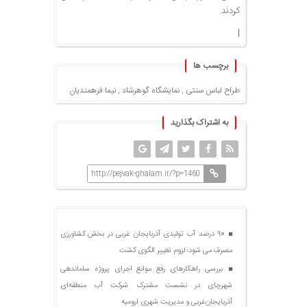
کردند.
|
برچسب ها
طراح لباس سنتی
,
نمایشگاه گوهرشاد
,
نیما فرهمندیان
به اشتراک بگذارید
http://pejvak-ghalam.ir/?p=1460
۹۰ درصد آب تولیدی آذربایجان غربی در بخش کشاورزی
مصرف می شود؛ لزوم تغییر الگوی کشت
بررسی راهکارهای رفع موانع اجرای پروژه ساماندهی
شهرچای در نشست مشترک شرکت آب منطقه‌ای
آذربایجان‌غربی و مدیریت شهری ارومیه