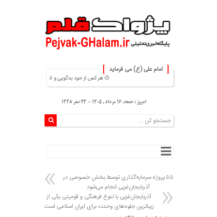
امام علی (ع) می فرماید
۞ هر کس از خود بدگویی و انتقاد کند٬خود را اصلاح کرده و هر کس خودستایی نماید٬ پس به تحقیق خویش را تباه نموده است. ۞
امروز : جمعه, ۱۶ مرداد , ۱۴۰۵ - 23 صفر 1448
۵۵ پروژه سرمایه‌گذاری توسط بخش خصوصی در
آذربایجان‌غربی انجام می‌شود
آذربایجان‌غربی با تنوع فرهنگی و قومیتی یکی از
زیباترین جلوه‌های وحدت برای ایران اسلامی است