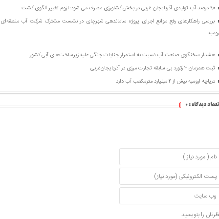
۹۰ درصد آب تولیدی آذربایجان غربی در بخش کشاورزی مصرف می شود؛ لزوم تغییر الگوی کشت
بررسی راهکارهای رفع موانع اجرای پروژه ساماندهی شهرچای در نشست مشترک شرکت آب منطقه‌ای آ
رومیه
هشدار سخنگوی صنعت آب نسبت به استمرار جنایات جنگی علیه زیرساخت‌های آبی کشور
ثبت همزمان ۳ رکورد بی سابقه تجارت مرزی در آذربایجان‌غربی
دریاچه ارومیه بیش از ۴ میلیارد مترمکعب آب دارد
تعداد دیدگاه :
۰