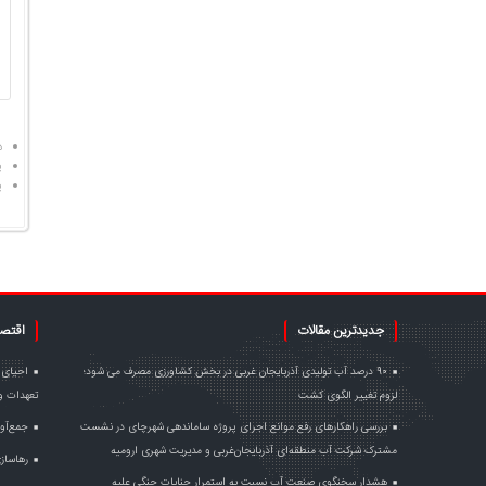
د
پ
پ
جدیدترین مقالات
اقتص
۹۰ درصد آب تولیدی آذربایجان غربی در بخش کشاورزی مصرف می شود؛
احیای د
لزوم تغییر الگوی کشت
تعهدات وز
بررسی راهکارهای رفع موانع اجرای پروژه ساماندهی شهرچای در نشست
جمع‌آوری ۸۷ دستگاه ماینر غیرمجاز در آذربا
مشترک شرکت آب منطقه‌ای آذربایجان‌غربی و مدیریت شهری ارومیه
رهاسازی ۱۲۷۸ میلیون متر مکعب آب به د
هشدار سخنگوی صنعت آب نسبت به استمرار جنایات جنگی علیه