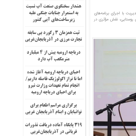
هشدار سخنگوی صنعت آب نسبت
یجان‌غربی گفت: در طی بازه زمانی ۷ ماهه سال ۱۴۰۴، این مدیریت با اجرای برنامه‌های
به استمرار جنایات جنگی علیه
 روستایی، نقش مؤثری در
زیرساخت‌های آبی کشور
ثبت همزمان ۳ رکورد بی سابقه
تجارت مرزی در آذربایجان‌غربی
دریاچه ارومیه بیش از ۴ میلیارد
مترمکعب آب دارد
احیای دریاچه ارومیه آغاز شده
اما تا تراز اکولوژیک فاصله داریم/
انجام تمام تعهدات وزارت نیرو
برای احیای دریاچه ارومیه
برگزاری مراسم اطعام برای
توانیابان و ایتام آذربایجان غربی
۳۱۹ پایگاه آماده دریافت نذورات
قربانی در آذربایجان‌غربی