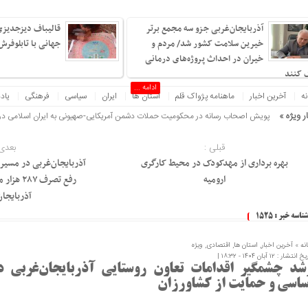
آذربایجان‌غربی جزو سه مجمع برتر
قالیباف دیزجدیزی،
خیرین سلامت کشور شد/ مردم و
جهانی با تابلوفرش ج
خیران در احداث پروژه‌های درمانی
 کنند
ادامه ...
نه
آخرین اخبار
ماهنامه پژواک قلم
استان ها
ایران
سیاسی
فرهنگی
یاد
ر ویژه »
بهره مندی بیش از ۲ هزا
قبلی :
بعدی 
بهره برداری از مهدکودک در محیط کارگری
آذربایجان‌غربی در مسیر 
ارومیه
رفع تصرف 
آذربایجان
شناسه خبر : 1525
نه »
آخرین اخبار
,
استان ها
,
اقتصادی
,
ویژه
 انتشار : ۱۲ آبان ۱۴۰۴ - ۱۸:۳۲ |
شد چشمگیر اقدامات تعاون روستایی آذربایجان‌غربی در
ساسی و حمایت از کشاورزان