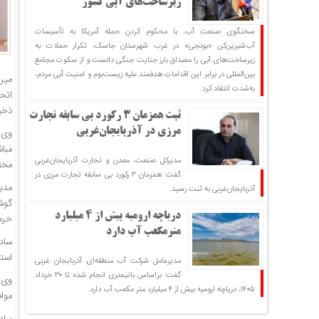
زیرساخت‌های آبی کشور
سخنگوی صنعت آب، با محکوم کردن حمله آمریکا به تأسیسات
آب‌شیرین‌کن «بونجی» در غرب شهرستان جاسک، تکرار حملات به
زیرساخت‌های آبی را مصداق بارز جنایت جنگی دانست و از سکوت مجامع
بین‌المللی در برابر این اقداماتِ هدفمند علیه زیست‌بوم و امنیت آبی مردم،
به‌شدت انتقاد کرد.
ذخی
ثبت همزمان ۳ رکورد بی سابقه تجارت
مرزی در آذربایجان‌غربی
مدیرکل صنعت، معدن و تجارت آذربایجان‌غربی
مخت
گفت: همزمان ۳ رکورد بی سابقه تجارت مرزی در
آذربایجان‌غربی به ثبت رسید.
دریاچه ارومیه بیش از ۴ میلیارد
خرما
مترمکعب آب دارد
ساد
است
مدیرعامل شرکت آب منطقه‌ای آذربایجان غربی
گفت: براساس باتیمتری انجام شده تا ۳۰ خرداد
۱۴۰۵، دریاچه ارومیه بیش از ۴ میلیارد متر مکعب آب دارد.
موافقت‌نامه ۲۸ میلیا