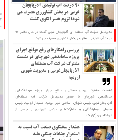
۹۰ درصد آب تولیدی آذربایجان
غربی در بخش کشاورزی مصرف می
گ
شود؛ لزوم تغییر الگوی کشت
ح
مدیرعامل شرکت آب منطقه ای آذربایجان غربی گفت: در حال حاضر ۹۰
درصد آب تولیدی استان در بخش کشاورزی مصرف می شود.
بررسی راهکارهای رفع موانع اجرای
پروژه ساماندهی شهرچای در نشست
مشترک شرکت آب منطقه‌ای
آذربایجان‌غربی و مدیریت شهری
ارومیه
نشست مشترک بررسی مسائل و موانع اجرای پروژه سرمایه‌گذاری
ساماندهی شهرچای با حضور مدیرعامل شرکت آب منطقه‌ای
آذربایجان‌غربی، رئیس شورای اسلامی شهر ارومیه، شهردار ارومیه، رئیس
سازمان سرمایه‌گذاری و مشارکت‌های مردمی شهرداری و جمعی از
کارشناسان برگزار شد.
هشدار سخنگوی صنعت آب نسبت به
استمرار جنایات جنگی علیه