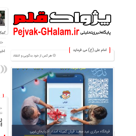
کمک
خا
امام علی (ع) می فرماید
اخبا
۞ هر کس از خود بدگویی و انتقاد کند٬خود را اصلاح کرده و هر کس خودستایی نماید٬ پس به تحقیق خویش را تباه نموده است. ۞
خا
تاریخ
ر
ا
جدیدترین مقالات
قربانگاه مرکزی عید سعید قربان کمیته امداد آذربایجان‌غربی