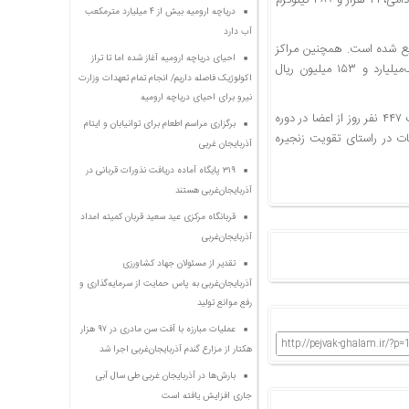
ساداتی ادامه داد: در بخش نهاده‌ها نیز ۱۴ هزار و ۱۲۲ تن انواع کود، ۵۱ هزار و ۴۶۶ تن نهاده دامی، ۴۱ هزار و ۳۸۹ کیلوگرم
دریاچه ارومیه بیش از ۴ میلیارد مترمکعب
آب دارد
د و ۲۳۶۸ تن در بین کشاورزان توزیع شده است. همچنین مراکز
احیای دریاچه ارومیه آغاز شده اما تا تراز
جمع‌آوری شیر تحت پوشش این مدیریت ۱۶۷۴ تن شیر خریداری کرده‌اند و بیش از یک‌میلیارد و ۱۵۳ میلیون ریال
اکولوژیک فاصله داریم/ انجام تمام تعهدات وزارت
نیرو برای احیای دریاچه ارومیه
مدیر تعاون روستایی آذربایجان‌غربی در پایان گفت: حسابرسی ۲۴۵ تعاونی و اتحادیه و شرکت ۴۴۷ نفر روز از اعضا در دوره
برگزاری مراسم اطعام برای توانیابان و ایتام
ت در راستای تقویت زنجیره
آذربایجان غربی
۳۱۹ پایگاه آماده دریافت نذورات قربانی در
آذربایجان‌غربی هستند
قربانگاه مرکزی عید سعید قربان کمیته امداد
آذربایجان‌غربی
تقدیر از مسئولان جهاد کشاورزی
آذربایجان‌غربی به پاس حمایت از سرمایه‌گذاری و
رفع موانع تولید
عملیات مبارزه با آفت سن مادری در ۹۷ هزار
http://pejvak-ghalam.ir/?p=
هکتار از مزارع گندم آذربایجان‌غربی اجرا شد
بارش‌ها در آذربایجان غربی طی سال آبی
جاری افزایش یافته است