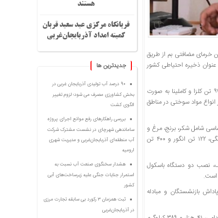
هستند
قربانگاه مرکزی عید سعید قربان
کمیته امداد آذربایجان‌غربی
مسون، ۲۵۰ تن سیب درختی و پنج تن خرمای مضافتی بم از طریق
ان استان تأمین و توزیع شد و ۸۵۰ تن سیب نیز به عنوان ذخیره احتیاطی کشور
جديدترين ها
۹۰ درصد آب تولیدی آذربایجان غربی در
وی اظهار کرد: در سال جاری بیش از ۱۳۸ هزار تن گندم مازاد بر نیاز کشاورزان و سه‌هزار و ۹۷۱ تن کلزا و کاملینا به صورت
بخش کشاورزی مصرف می شود؛ لزوم تغییر
ار تن آرد روستایی و عشایری و بیش از ۷۶ میلیون لیتر انواع مواد سوختی در مناطق
الگوی کشت
بررسی راهکارهای رفع موانع اجرای پروژه
نقش این شبکه در تنظیم بازار گفت: ۴۸۶ تن از اقلام اساسی شامل شکر، برنج، مرغ و
ساماندهی شهرچای در نشست مشترک شرکت
گوشت توزیع شده و خرید توافقی ۲۵ هزار تن سیب صنعتی، یک‌هزار و ۵۰ تن گوجه‌فرنگی، ۱۲۲ تن انگور و ۴۰۰ تن
آب منطقه‌ای آذربایجان‌غربی و مدیریت شهری
ارومیه
لف، نصب دو دستگاه باسکول
هشدار سخنگوی صنعت آب نسبت به
 است.
استمرار جنایات جنگی علیه زیرساخت‌های آبی
کشور
اف کشاورزی، پرداخت پاداش بازنشستگان و مبادله
ثبت همزمان ۳ رکورد بی سابقه تجارت مرزی
در آذربایجان‌غربی