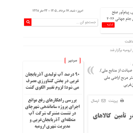
 پیام‌آور صلح
امروز : شنبه, ۱۷ مرداد , ۱۴۰۵ - 24 صفر 1448
ام جهانی ۲۰۲۶
ادامه ...
داشت
سردبیر
:
صیانت از منابع ملی/
۹۰ درصد آب تولیدی آذربایجان
۲۸۷ هزار متر مربع اراضی ملی
غربی در بخش کشاورزی مصرف
‌غربی
می شود؛ لزوم تغییر الگوی کشت
پرینت
ارسال
بررسی راهکارهای رفع موانع
اجرای پروژه ساماندهی شهرچای
در نشست مشترک شرکت آب
 تأمین کالاهای
منطقه‌ای آذربایجان‌غربی و
مدیریت شهری ارومیه