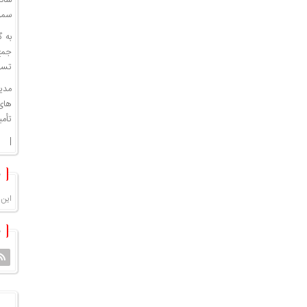
سموم شیمیایی
تسه
های
تأمی
|
این