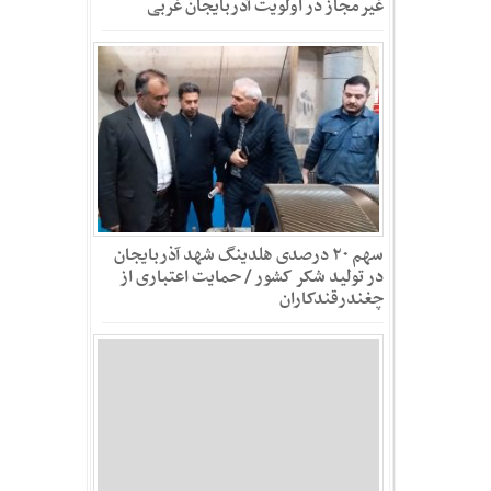
غیرمجاز در اولویت آذربایجان غربی
سهم ۲۰ درصدی هلدینگ شهد آذربایجان
در تولید شکر کشور / حمایت اعتباری از
چغندرقندکاران