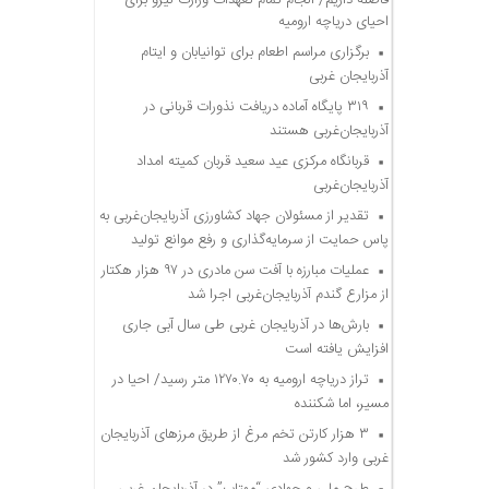
احیای دریاچه ارومیه
برگزاری مراسم اطعام برای توانیابان و ایتام
آذربایجان غربی
۳۱۹ پایگاه آماده دریافت نذورات قربانی در
آذربایجان‌غربی هستند
قربانگاه مرکزی عید سعید قربان کمیته امداد
آذربایجان‌غربی
تقدیر از مسئولان جهاد کشاورزی آذربایجان‌غربی به
پاس حمایت از سرمایه‌گذاری و رفع موانع تولید
عملیات مبارزه با آفت سن مادری در ۹۷ هزار هکتار
از مزارع گندم آذربایجان‌غربی اجرا شد
بارش‌ها در آذربایجان غربی طی سال آبی جاری
افزایش یافته است
تراز دریاچه ارومیه به ۱۲۷۰.۷۰ متر رسید/ احیا در
مسیر، اما شکننده
۳ هزار کارتن تخم مرغ از طریق مرزهای آذربایجان
غربی وارد کشور شد
طرح ملی و جهادی “مهتاب” در آذربایجان غربی