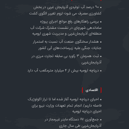
۹۰ درصد آب تولیدی آذربایجان غربی در بخش
کشاورزی مصرف می شود؛ لزوم تغییر الگوی کشت
بررسی راهکارهای رفع موانع اجرای پروژه
ساماندهی شهرچای در نشست مشترک شرکت آب
منطقه‌ای آذربایجان‌غربی و مدیریت شهری ارومیه
هشدار سخنگوی صنعت آب نسبت به استمرار
جنایات جنگی علیه زیرساخت‌های آبی کشور
ثبت همزمان ۳ رکورد بی سابقه تجارت مرزی در
آذربایجان‌غربی
دریاچه ارومیه بیش از ۴ میلیارد مترمکعب آب دارد
اقتصادی
احیای دریاچه ارومیه آغاز شده اما تا تراز اکولوژیک
فاصله داریم/ انجام تمام تعهدات وزارت نیرو برای
احیای دریاچه ارومیه
جمع‌آوری ۸۷ دستگاه ماینر غیرمجاز در
آذربایجان‌غربی طی سال جاری