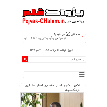
امام علی (ع) می فرماید
۞ هر کس از خود بدگویی و انتقاد کند٬خود را اصلاح کرده و هر کس خودستایی نماید٬ پس به تحقیق خویش را تباه نموده است. ۞
امروز : دوشنبه, ۱۹ مرداد , ۱۴۰۵ - 26 صفر 1448
آرشیو :
آخرین اخبار
,
اجتماعی
,
استان ها
,
ایران
,
فرهنگی
,
ویژه