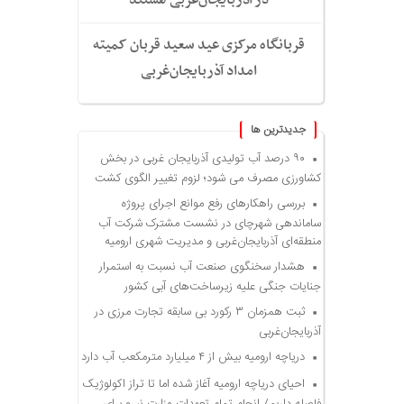
قربانگاه مرکزی عید سعید قربان کمیته
امداد آذربایجان‌غربی
جديدترين ها
۹۰ درصد آب تولیدی آذربایجان غربی در بخش
کشاورزی مصرف می شود؛ لزوم تغییر الگوی کشت
بررسی راهکارهای رفع موانع اجرای پروژه
ساماندهی شهرچای در نشست مشترک شرکت آب
منطقه‌ای آذربایجان‌غربی و مدیریت شهری ارومیه
هشدار سخنگوی صنعت آب نسبت به استمرار
جنایات جنگی علیه زیرساخت‌های آبی کشور
ثبت همزمان ۳ رکورد بی سابقه تجارت مرزی در
آذربایجان‌غربی
دریاچه ارومیه بیش از ۴ میلیارد مترمکعب آب دارد
احیای دریاچه ارومیه آغاز شده اما تا تراز اکولوژیک
فاصله داریم/ انجام تمام تعهدات وزارت نیرو برای