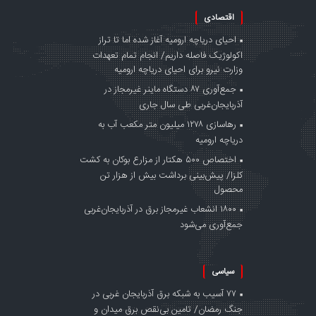
اقتصادی
احیای دریاچه ارومیه آغاز شده اما تا تراز
اکولوژیک فاصله داریم/ انجام تمام تعهدات
وزارت نیرو برای احیای دریاچه ارومیه
جمع‌آوری ۸۷ دستگاه ماینر غیرمجاز در
آذربایجان‌غربی طی سال جاری
رهاسازی ۱۲۷۸ میلیون متر مکعب آب به
دریاچه ارومیه
اختصاص ۵۰۰ هکتار از مزارع بوکان به کشت
کلزا/ پیش‌بینی برداشت بیش از هزار تن
محصول
۱۸۰۰ انشعاب غیرمجاز برق در آذربایجان‌غربی
جمع‌آوری می‌شود
سیاسی
۷۷ آسیب به شبکه برق آذربایجان غربی در
جنگ‌ رمضان/ تامین بی‌نقص برق میدان و