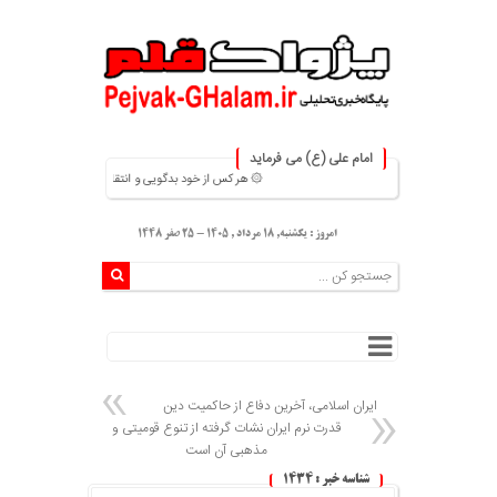
امام علی (ع) می فرماید
۞ هر کس از خود بدگویی و انتقاد کند٬خود را اصلاح کرده و هر کس خودستایی نماید٬ پس به تحقیق خویش را تباه نموده است. ۞
امروز : یکشنبه, ۱۸ مرداد , ۱۴۰۵ - 25 صفر 1448
ایران اسلامی، آخرین دفاع از حاکمیت دین
قدرت نرم ایران نشات گرفته از تنوع قومیتی و
مذهبی آن است
شناسه خبر : 1434