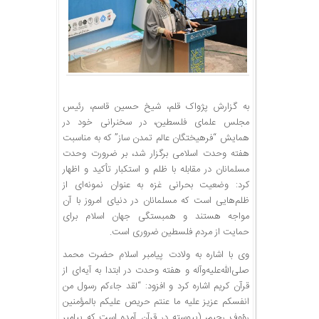
به گزارش پژواک قلم، شیخ حسین قاسم، رئیس
مجلس علمای فلسطین، در سخنرانی خود در
همایش “فرهیختگان عالم تمدن ساز” که به مناسبت
هفته وحدت اسلامی برگزار شد، بر ضرورت وحدت
مسلمانان در مقابله با ظلم و استکبار تأکید و اظهار
کرد: وضعیت بحرانی غزه به عنوان نمونه‌ای از
ظلم‌هایی است که مسلمانان در دنیای امروز با آن
مواجه هستند و همبستگی جهان اسلام برای
حمایت از مردم فلسطین ضروری است.
وی با اشاره به ولادت پیامبر اسلام حضرت محمد
صلی‌الله‌علیه‌وآله و هفته وحدت در ابتدا به آیه‌ای از
قرآن کریم اشاره کرد و افزود: “لقد جاءکم رسول من
انفسکم عزیز علیه ما عنتم حریص علیکم بالمؤمنین
رؤوف رحیم، (پیوسته در قرآن آمده است که پیامبر