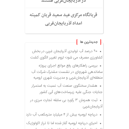
در آذربایجان‌غربی هستند
قربانگاه مرکزی عید سعید قربان کمیته
امداد آذربایجان‌غربی
جديدترين ها
۹۰ درصد آب تولیدی آذربایجان غربی در بخش
کشاورزی مصرف می شود؛ لزوم تغییر الگوی کشت
بررسی راهکارهای رفع موانع اجرای پروژه
ساماندهی شهرچای در نشست مشترک شرکت آب
منطقه‌ای آذربایجان‌غربی و مدیریت شهری ارومیه
هشدار سخنگوی صنعت آب نسبت به استمرار
جنایات جنگی علیه زیرساخت‌های آبی کشور
ثبت همزمان ۳ رکورد بی سابقه تجارت مرزی در
آذربایجان‌غربی
دریاچه ارومیه بیش از ۴ میلیارد مترمکعب آب دارد
احیای دریاچه ارومیه آغاز شده اما تا تراز اکولوژیک