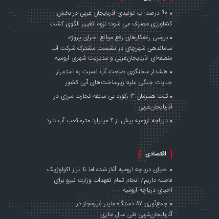
۹۰ درصد آب تولیدی آذربایجان غربی در بخش
کشاورزی مصرف می شود؛ لزوم تغییر الگوی کشت
بررسی راهکارهای رفع موانع اجرای پروژه
ساماندهی شهرچای در نشست مشترک شرکت آب
منطقه‌ای آذربایجان‌غربی و مدیریت شهری ارومیه
هشدار سخنگوی صنعت آب نسبت به استمرار
جنایات جنگی علیه زیرساخت‌های آبی کشور
ثبت همزمان ۳ رکورد بی سابقه تجارت مرزی در
آذربایجان‌غربی
دریاچه ارومیه بیش از ۴ میلیارد مترمکعب آب دارد
اقتصادی
احیای دریاچه ارومیه آغاز شده اما تا تراز اکولوژیک
فاصله داریم/ انجام تمام تعهدات وزارت نیرو برای
احیای دریاچه ارومیه
جمع‌آوری ۸۷ دستگاه ماینر غیرمجاز در
آذربایجان‌غربی طی سال جاری