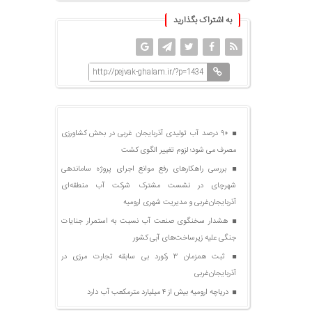
به اشتراک بگذارید
http://pejvak-ghalam.ir/?p=1434
۹۰ درصد آب تولیدی آذربایجان غربی در بخش کشاورزی
مصرف می شود؛ لزوم تغییر الگوی کشت
بررسی راهکارهای رفع موانع اجرای پروژه ساماندهی
شهرچای در نشست مشترک شرکت آب منطقه‌ای
آذربایجان‌غربی و مدیریت شهری ارومیه
هشدار سخنگوی صنعت آب نسبت به استمرار جنایات
جنگی علیه زیرساخت‌های آبی کشور
ثبت همزمان ۳ رکورد بی سابقه تجارت مرزی در
آذربایجان‌غربی
دریاچه ارومیه بیش از ۴ میلیارد مترمکعب آب دارد