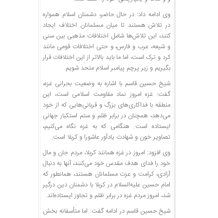
وی ادامه داد: در حال حاضر، دشمنان اسلام همواره
در تلاش هستند تا میان مسلمانان اختلاف ایجاد
کنند، این تلاش‌ها شامل اختلافات مذهبی بین سنی
و شیعه، عرب و فارس، و حتی اختلافات قومی مانند
کرد و ترک است، اما ما باید بالاتر از این اختلافات قرار
بگیریم و زیر پرچم پیامبر اسلام متحد شویم.
شیخ حسین قاسم با اشاره به وضعیت بحرانی غزه،
گفت: غزه امروز نماد مقاومت اسلامی است، این
منطقه با فداکاری‌های بزرگ و قربانی‌هایی که از خود
می‌دهد، همچنان در برابر ظلم و ستم استکبار جهانی
ایستاده است. هنگامی که به غزه نگاه می‌کنیم،
تصاویر خون و شهادت یادآور عاشورا و کربلا است.
وی افزود: امروز در غزه همانند کربلا، مردم جان و مال
خود را فدای هدف مقدس خود می‌کنند، آنها به دنبال
آزادی، کرامت و عزت مسلمانان هستند، همانطور که
امام حسین علیه‌السلام در کربلا با دشمنان دین درگیر
شد، امروز مردم غزه در برابر ظلم و تجاوز ایستاده‌اند.
شیخ حسین قاسم در ادامه گفت: اما متأسفانه بخش