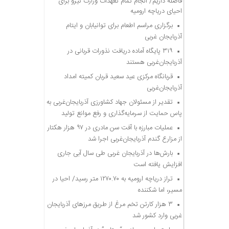
فاصله داریم/ انجام تمام تعهدات وزارت نیرو برای
احیای دریاچه ارومیه
برگزاری مراسم اطعام برای توانیابان و ایتام
آذربایجان غربی
۳۱۹ پایگاه آماده دریافت نذورات قربانی در
آذربایجان‌غربی هستند
قربانگاه مرکزی عید سعید قربان کمیته امداد
آذربایجان‌غربی
تقدیر از مسئولان جهاد کشاورزی آذربایجان‌غربی به
پاس حمایت از سرمایه‌گذاری و رفع موانع تولید
عملیات مبارزه با آفت سن مادری در ۹۷ هزار هکتار
از مزارع گندم آذربایجان‌غربی اجرا شد
بارش‌ها در آذربایجان غربی طی سال آبی جاری
افزایش یافته است
تراز دریاچه ارومیه به ۱۲۷۰.۷۰ متر رسید/ احیا در
مسیر، اما شکننده
۳ هزار کارتن تخم مرغ از طریق مرزهای آذربایجان
غربی وارد کشور شد