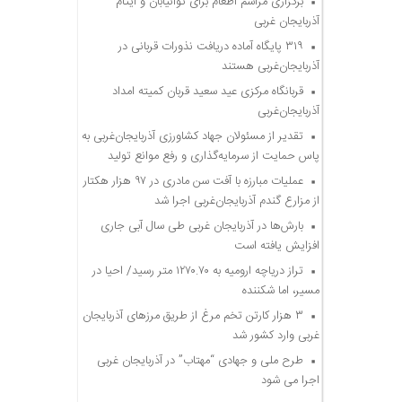
برگزاری مراسم اطعام برای توانیابان و ایتام
آذربایجان غربی
۳۱۹ پایگاه آماده دریافت نذورات قربانی در
آذربایجان‌غربی هستند
قربانگاه مرکزی عید سعید قربان کمیته امداد
آذربایجان‌غربی
تقدیر از مسئولان جهاد کشاورزی آذربایجان‌غربی به
پاس حمایت از سرمایه‌گذاری و رفع موانع تولید
عملیات مبارزه با آفت سن مادری در ۹۷ هزار هکتار
از مزارع گندم آذربایجان‌غربی اجرا شد
بارش‌ها در آذربایجان غربی طی سال آبی جاری
افزایش یافته است
تراز دریاچه ارومیه به ۱۲۷۰.۷۰ متر رسید/ احیا در
مسیر، اما شکننده
۳ هزار کارتن تخم مرغ از طریق مرزهای آذربایجان
غربی وارد کشور شد
طرح ملی و جهادی “مهتاب” در آذربایجان غربی
اجرا می شود