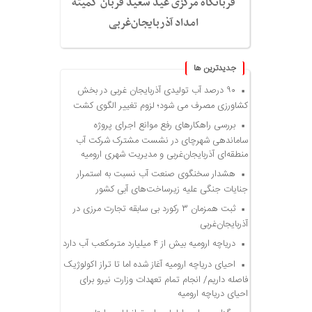
قربانگاه مرکزی عید سعید قربان کمیته
امداد آذربایجان‌غربی
جديدترين ها
۹۰ درصد آب تولیدی آذربایجان غربی در بخش
کشاورزی مصرف می شود؛ لزوم تغییر الگوی کشت
بررسی راهکارهای رفع موانع اجرای پروژه
ساماندهی شهرچای در نشست مشترک شرکت آب
منطقه‌ای آذربایجان‌غربی و مدیریت شهری ارومیه
هشدار سخنگوی صنعت آب نسبت به استمرار
جنایات جنگی علیه زیرساخت‌های آبی کشور
ثبت همزمان ۳ رکورد بی سابقه تجارت مرزی در
آذربایجان‌غربی
دریاچه ارومیه بیش از ۴ میلیارد مترمکعب آب دارد
احیای دریاچه ارومیه آغاز شده اما تا تراز اکولوژیک
فاصله داریم/ انجام تمام تعهدات وزارت نیرو برای
احیای دریاچه ارومیه