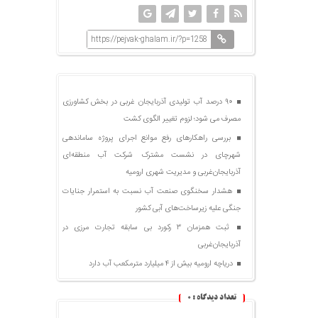
https://pejvak-ghalam.ir/?p=1258
۹۰ درصد آب تولیدی آذربایجان غربی در بخش کشاورزی
مصرف می شود؛ لزوم تغییر الگوی کشت
بررسی راهکارهای رفع موانع اجرای پروژه ساماندهی
شهرچای در نشست مشترک شرکت آب منطقه‌ای
آذربایجان‌غربی و مدیریت شهری ارومیه
هشدار سخنگوی صنعت آب نسبت به استمرار جنایات
جنگی علیه زیرساخت‌های آبی کشور
ثبت همزمان ۳ رکورد بی سابقه تجارت مرزی در
آذربایجان‌غربی
دریاچه ارومیه بیش از ۴ میلیارد مترمکعب آب دارد
تعداد دیدگاه :
۰