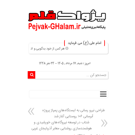
امام علی (ع) می فرماید
۞ هر کس از خود بدگویی و انتقاد کند٬خود را اصلاح کرده و هر کس خودستایی نماید٬ پس به تحقیق خویش را تباه نموده است. ۞
امروز : شنبه, ۱۷ مرداد , ۱۴۰۵ - 24 صفر 1448
طراحی نیرو رسانی به ایستگاه‌های پمپاژ پروژه
آبرسانی ۱۰۶ روستایی آغاز شد
شتاب در توسعه نیروگاه‌های خورشیدی و
هوشمندسازی روشنایی معابر آذربایجان غربی