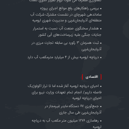
کشاورزی مصرف می شود؛ لزوم تغییر الگوی کشت
بررسی راهکارهای رفع موانع اجرای پروژه
ساماندهی شهرچای در نشست مشترک شرکت آب
منطقه‌ای آذربایجان‌غربی و مدیریت شهری ارومیه
هشدار سخنگوی صنعت آب نسبت به استمرار
جنایات جنگی علیه زیرساخت‌های آبی کشور
ثبت همزمان ۳ رکورد بی سابقه تجارت مرزی در
آذربایجان‌غربی
دریاچه ارومیه بیش از ۴ میلیارد مترمکعب آب دارد
اقتصادی
احیای دریاچه ارومیه آغاز شده اما تا تراز اکولوژیک
فاصله داریم/ انجام تمام تعهدات وزارت نیرو برای
احیای دریاچه ارومیه
جمع‌آوری ۸۷ دستگاه ماینر غیرمجاز در
آذربایجان‌غربی طی سال جاری
رهاسازی ۱۲۷۸ میلیون متر مکعب آب به دریاچه
ارومیه