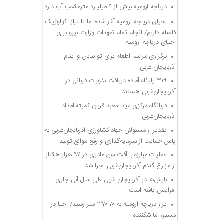
دریاچه ارومیه بیش از ۴ میلیارد مترمکعب آب دارد
احیای دریاچه ارومیه آغاز شده اما تا تراز اکولوژیک
فاصله داریم/ انجام تمام تعهدات وزارت نیرو برای
احیای دریاچه ارومیه
برگزاری مراسم اطعام برای توانیابان و ایتام
آذربایجان غربی
۳۱۹ پایگاه آماده دریافت نذورات قربانی در
آذربایجان‌غربی هستند
قربانگاه مرکزی عید سعید قربان کمیته امداد
آذربایجان‌غربی
تقدیر از مسئولان جهاد کشاورزی آذربایجان‌غربی به
پاس حمایت از سرمایه‌گذاری و رفع موانع تولید
عملیات مبارزه با آفت سن مادری در ۹۷ هزار هکتار
از مزارع گندم آذربایجان‌غربی اجرا شد
بارش‌ها در آذربایجان غربی طی سال آبی جاری
افزایش یافته است
تراز دریاچه ارومیه به ۱۲۷۰.۷۰ متر رسید/ احیا در
مسیر، اما شکننده