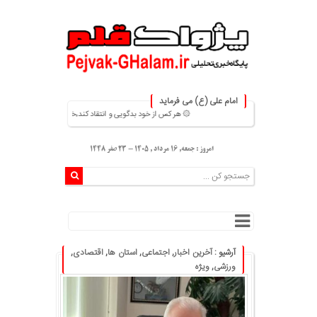
امام علی (ع) می فرماید
۞ هر کس از خود بدگویی و انتقاد کند٬خود را اصلاح کرده و هر کس خودستایی نماید٬ پس به تحقیق خویش را تباه نموده است. ۞
امروز : جمعه, ۱۶ مرداد , ۱۴۰۵ - 23 صفر 1448
آرشیو :
آخرین اخبار
,
اجتماعی
,
استان ها
,
اقتصادی
,
ورزشی
,
ویژه